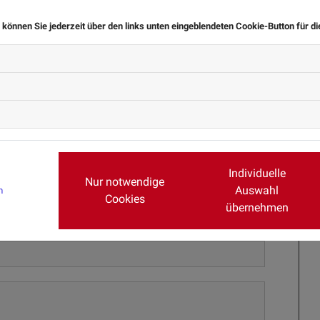
TIEREN SIE UNS ÜBER DAS KONTAKT
 können Sie jederzeit über den links unten eingeblendeten Cookie-Button für d
Individuelle
Nur notwendige
Auswahl
m
Cookies
übernehmen