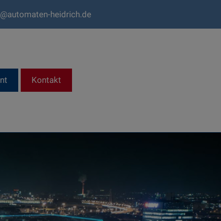
o@automaten-heidrich.de
nt
Kontakt