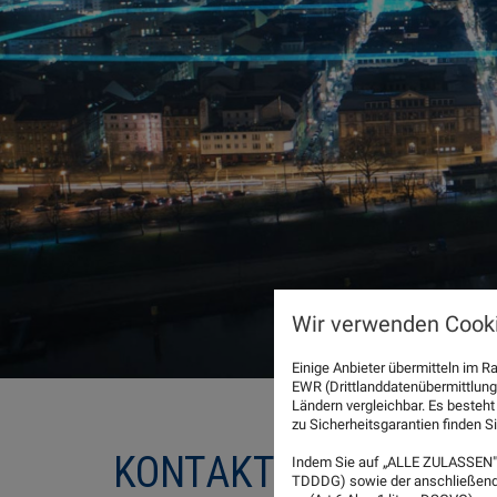
Wir verwenden Cooki
Einige Anbieter übermitteln im
EWR (Drittlanddatenübermittlung
Ländern vergleichbar. Es besteht
zu Sicherheitsgarantien finden Si
KONTAKT
Indem Sie auf „ALLE ZULASSEN" 
TDDDG) sowie der anschließende