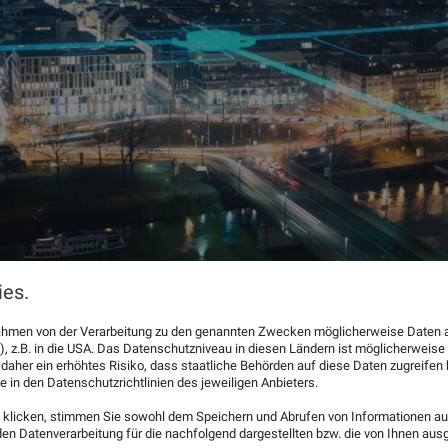
es.
 Rahmen von der Verarbeitung zu den genannten Zwecken möglicherweise Daten 
), z.B. in die USA. Das Datenschutzniveau in diesen Ländern ist möglicherweise
 daher ein erhöhtes Risiko, dass staatliche Behörden auf diese Daten zugreife
e in den Datenschutzrichtlinien des jeweiligen Anbieters.
klicken, stimmen Sie sowohl dem Speichern und Abrufen von Informationen auf
n Datenverarbeitung für die nachfolgend dargestellten bzw. die von Ihnen au